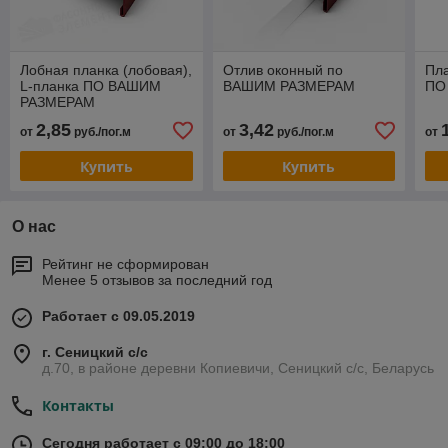
Лобная планка (лобовая),
Отлив оконный по
Пла
L-планка ПО ВАШИМ
ВАШИМ РАЗМЕРАМ
ПО
РАЗМЕРАМ
2,85
3,42
от
руб./пог.м
от
руб./пог.м
от
Купить
Купить
О нас
Рейтинг не сформирован
Менее 5 отзывов за последний год
Работает с 09.05.2019
г. Сеницкий с/c
д.70, в районе деревни Копиевичи, Сеницкий с/c, Беларусь
Контакты
Сегодня работает с 09:00 до 18:00