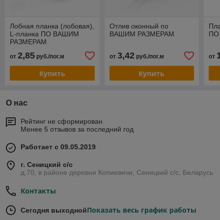
Лобная планка (лобовая),
Отлив оконный по
Пла
L-планка ПО ВАШИМ
ВАШИМ РАЗМЕРАМ
ПО
РАЗМЕРАМ
2,85
3,42
от
руб./пог.м
от
руб./пог.м
от
Купить
Купить
О нас
Рейтинг не сформирован
Менее 5 отзывов за последний год
Работает с 09.05.2019
г. Сеницкий с/c
д.70, в районе деревни Копиевичи, Сеницкий с/c, Беларусь
Контакты
Показать весь график работы
Сегодня выходной