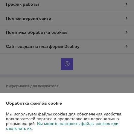
График работы
Полная версия сайта
Политика обработки cookies
Сайт создан на платформе Deal.by
Информация для покупателя
Юридическое лицо:
Общество с ограниченной ответственностью
«Фасонный Элемент»
Обработка файлов cookie
Республика Беларусь, Минска обл., Минский р-н, Сеницкий с/c, д.70, в
районе деревни Копиевичи
Мы используем файлы cookies для обеспечения удобства
Регистрационный номер ЕГР: 692237454
пользователей портала и предоставления персональных
рекомендаций.
Вы можете настроить файлы cookies или
УНП: 692237454
отключить их.